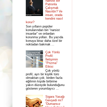
Narsist Bir
Patronla
Çalışmak
Nasıldır? Ve
insan, orada
kendini nasıl
korur?
Son yılların popüler
konularından biri “narsist
insanlar” ve onlardan
korunma yolları. Bu yazıda
konuya biraz daha özel bir
noktadan bakmak ...
Çok Yönlü
Profil:
İletişimin
"Prizma"
Etkisi
Çok yönlü
profil, ayrı bir kişilik türü
olmaktan çok; birden fazla
eğilimin kişide birbirine
yakın düzeyde bulunduğunu
gösteren yorumlayıcı ...
Sigara Yasağı
Gevşedi mi?
“Dumansız