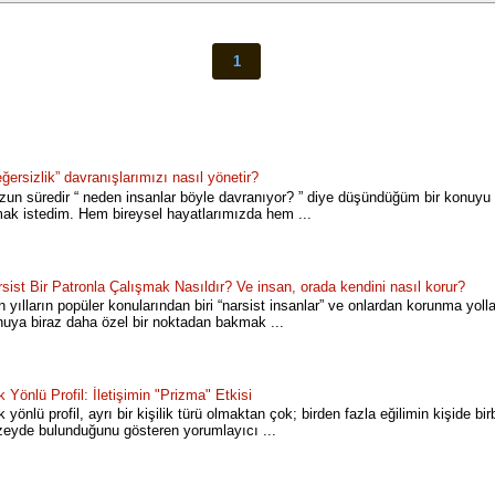
1
ğersizlik” davranışlarımızı nasıl yönetir?
un süredir “ neden insanlar böyle davranıyor? ” diye düşündüğüm bir konuyu 
mak istedim. Hem bireysel hayatlarımızda hem ...
sist Bir Patronla Çalışmak Nasıldır? Ve insan, orada kendini nasıl korur?
 yılların popüler konularından biri “narsist insanlar” ve onlardan korunma yoll
nuya biraz daha özel bir noktadan bakmak ...
 Yönlü Profil: İletişimin "Prizma" Etkisi
 yönlü profil, ayrı bir kişilik türü olmaktan çok; birden fazla eğilimin kişide bir
zeyde bulunduğunu gösteren yorumlayıcı ...