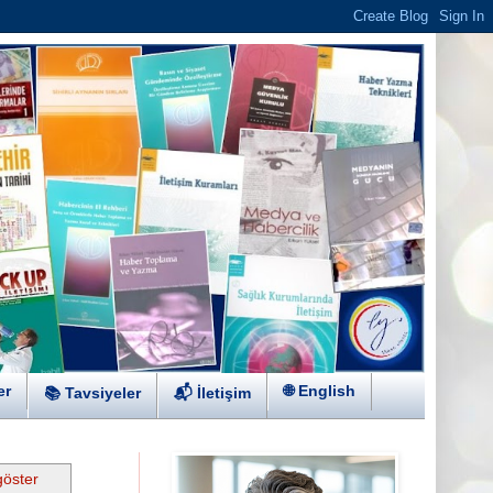
er
🌐 English
📚 Tavsiyeler
📬 İletişim
göster