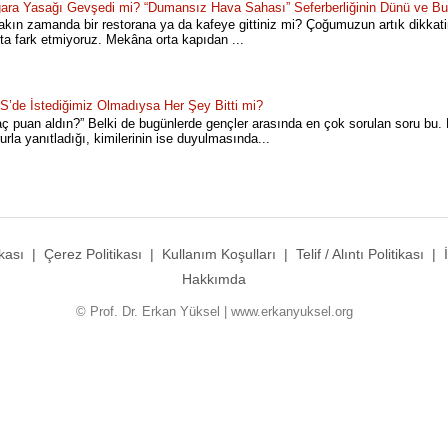
gara Yasağı Gevşedi mi? “Dumansız Hava Sahası” Seferberliğinin Dünü ve B
kın zamanda bir restorana ya da kafeye gittiniz mi? Çoğumuzun artık dikkatin
ta fark etmiyoruz. Mekâna orta kapıdan ...
S’de İstediğimiz Olmadıysa Her Şey Bitti mi?
ç puan aldın?” Belki de bugünlerde gençler arasında en çok sorulan soru bu. 
urla yanıtladığı, kimilerinin ise duyulmasında...
ikası
|
Çerez Politikası
|
Kullanım Koşulları
|
Telif / Alıntı Politikası
|
Hakkımda
© Prof. Dr. Erkan Yüksel | www.erkanyuksel.org