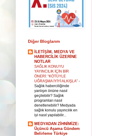
Diğer Bloglarım
İLETİŞİM, MEDYA VE
HABERCİLİK ÜZERİNE
NOTLAR
SAĞLIK KONUYU
YAYINCILIK İÇİN BİR
ÖNERİ: “KÖTÜYLE
UĞRAŞMA İYİYİ ALKIŞLA”
-
Sağlık haberciliğinde
yanlışın önüne nasıl
geçilebilir? Sağlık
programları nasıl
denetlenebilir? Medyada
sağlık konulu yayıncılık en
iyi nasıl yapılabilir...
MEDYADAN ZİHNİMİZE:
Üçüncü Aşama Gündem
Belirleme Türkiye