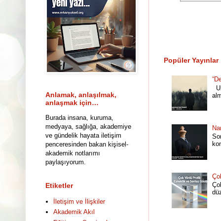
Popüler Yayınlar
“De
Uz
Anlamak, anlaşılmak,
al
anlaşmak için…
Burada insana, kuruma,
medyaya, sağlığa, akademiye
Nar
ve gündelik hayata iletişim
Son
ko
penceresinden bakan kişisel-
akademik notlarımı
paylaşıyorum.
Çok
Çok
Etiketler
dü
İletişim ve İlişkiler
Akademik Akıl