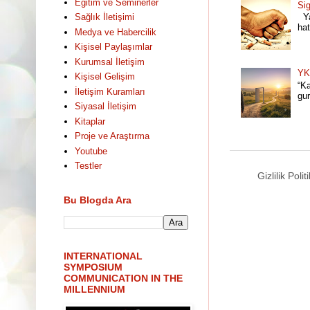
Eğitim ve Seminerler
Si
Sağlık İletişimi
Ya
hat
Medya ve Habercilik
Kişisel Paylaşımlar
Kurumsal İletişim
YK
Kişisel Gelişim
“Ka
İletişim Kuramları
gur
Siyasal İletişim
Kitaplar
Proje ve Araştırma
Youtube
Testler
Gizlilik Polit
Bu Blogda Ara
INTERNATIONAL
SYMPOSIUM
COMMUNICATION IN THE
MILLENNIUM