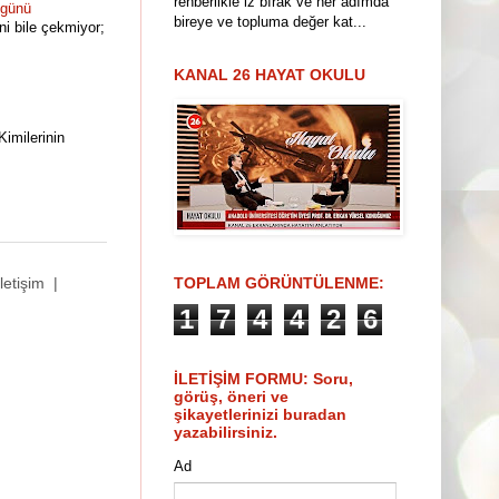
rehberlikle iz bırak ve her adımda
ugünü
bireye ve topluma değer kat...
i bile çekmiyor;
KANAL 26 HAYAT OKULU
Kimilerinin
TOPLAM GÖRÜNTÜLENME:
İletişim
|
1
7
4
4
2
6
İLETİŞİM FORMU: Soru,
görüş, öneri ve
şikayetlerinizi buradan
yazabilirsiniz.
Ad