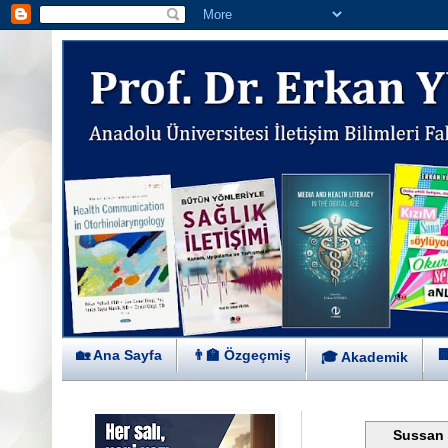
🏡 Ana Sayfa
👨‍🏫 Özgeçmiş

🎓 Akademik
Sussan