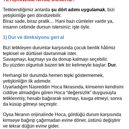
Tetiklendiğimiz anlarda
şu dört adımı uygulamak
, bizi
yetişkinliğe geri döndürebilir.
Biraz sade, biraz pratik… Hani bazı cümleler vardır ya,
insanın cebinde dursun istersiniz; işte öyle.
1) Dur ve direksiyonu geri al
Bizi tetikleyen durumlar karşısında çocuk benlik hâlimiz
tepkisel ve dürtüsel davranmak ister.
Savaşmayı, kaçmayı ya da donup kalmayı seçebilir.
Bu yüzden olgunluk bazen tek bir kelimeyle başlar:
Dur.
Herhangi bir durumda hemen tepki göstermemek,
yetişkinliğin ilk adımıdır.
Uyarladığım Nasreddin Hoca fıkrasında, kimsenin kendisini
ciddiye almadığını gören Hoca “değersizlik” duygusuyla
tetiklenmiş; hesabı bağırarak sormayı, kavga etmeyi, sonra
da küsüp gitmeyi seçmiştir.
Oysa fıkranın orijinalinde Hoca, gördüğü durum karşısında
kimseye bağırıp çağırmadan evine döner, üstünü değiştirir
ve tekrar düğün evine gider.