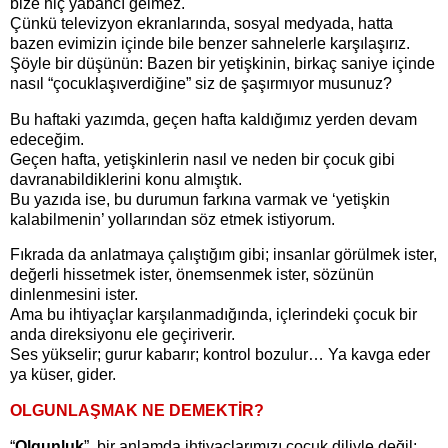
bize hiç yabancı gelmez.
Çünkü televizyon ekranlarında, sosyal medyada, hatta
bazen evimizin içinde bile benzer sahnelerle karşılaşırız.
Şöyle bir düşünün: Bazen bir yetişkinin, birkaç saniye içinde
nasıl “çocuklaşıverdiğine” siz de şaşırmıyor musunuz?
Bu haftaki yazımda, geçen hafta kaldığımız yerden devam
edeceğim.
Geçen hafta, yetişkinlerin nasıl ve neden bir çocuk gibi
davranabildiklerini konu almıştık.
Bu yazıda ise, bu durumun farkına varmak ve ‘yetişkin
kalabilmenin’ yollarından söz etmek istiyorum.
Fıkrada da anlatmaya çalıştığım gibi; insanlar görülmek ister,
değerli hissetmek ister, önemsenmek ister, sözünün
dinlenmesini ister.
Ama bu ihtiyaçlar karşılanmadığında, içlerindeki çocuk bir
anda direksiyonu ele geçiriverir.
Ses yükselir; gurur kabarır; kontrol bozulur… Ya kavga eder
ya küser, gider.
OLGUNLAŞMAK NE DEMEKTİR?
“
Olgunluk
”, bir anlamda ihtiyaçlarımızı çocuk diliyle değil;