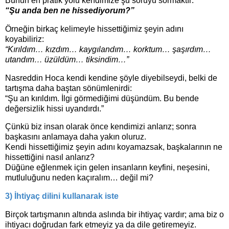
Bunun en pratik yolu kendimize şu soruyu sormaktır:
“Şu anda ben ne hissediyorum?”
Örneğin birkaç kelimeyle hissettiğimiz şeyin adını
koyabiliriz:
“Kırıldım… kızdım… kaygılandım… korktum… şaşırdım…
utandım… üzüldüm… tiksindim…”
Nasreddin Hoca kendi kendine şöyle diyebilseydi, belki de
tartışma daha baştan sönümlenirdi:
“Şu an kırıldım. İlgi görmediğimi düşündüm. Bu bende
değersizlik hissi uyandırdı.”
Çünkü biz insan olarak önce kendimizi anlarız; sonra
başkasını anlamaya daha yakın oluruz.
Kendi hissettiğimiz şeyin adını koyamazsak, başkalarının ne
hissettiğini nasıl anlarız?
Düğüne eğlenmek için gelen insanların keyfini, neşesini,
mutluluğunu neden kaçıralım… değil mi?
3) İhtiyaç dilini kullanarak iste
Birçok tartışmanın altında aslında bir ihtiyaç vardır; ama biz o
ihtiyacı doğrudan fark etmeyiz ya da dile getiremeyiz.