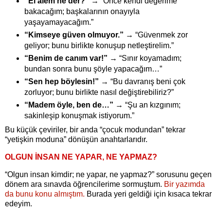
“El âlem ne der?”
→ “Önce kendi değerime
bakacağım; başkalarının onayıyla
yaşayamayacağım.”
“Kimseye güven olmuyor.”
→ “Güvenmek zor
geliyor; bunu birlikte konuşup netleştirelim.”
“Benim de canım var!”
→ “Sınır koyamadım;
bundan sonra bunu şöyle yapacağım…”
“Sen hep böylesin!”
→ “Bu davranış beni çok
zorluyor; bunu birlikte nasıl değiştirebiliriz?”
“Madem öyle, ben de…”
→ “Şu an kızgınım;
sakinleşip konuşmak istiyorum.”
Bu küçük çeviriler, bir anda “çocuk modundan” tekrar
“yetişkin moduna” dönüşün anahtarlarıdır.
OLGUN İNSAN NE YAPAR, NE YAPMAZ?
“Olgun insan kimdir; ne yapar, ne yapmaz?” sorusunu geçen
dönem ara sınavda öğrencilerime sormuştum.
Bir yazımda
da bunu konu almıştım.
Burada yeri geldiği için kısaca tekrar
edeyim.