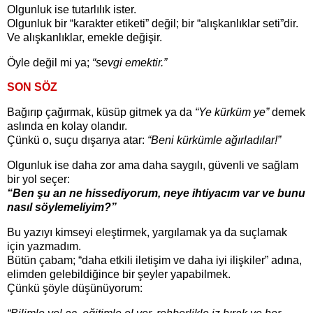
Olgunluk ise tutarlılık ister.
Olgunluk bir “karakter etiketi” değil; bir “alışkanlıklar seti”dir.
Ve alışkanlıklar, emekle değişir.
Öyle değil mi ya;
“sevgi emektir.”
SON SÖZ
Bağırıp çağırmak, küsüp gitmek ya da
“Ye kürküm ye”
demek
aslında en kolay olandır.
Çünkü o, suçu dışarıya atar:
“Beni kürkümle ağırladılar!”
Olgunluk ise daha zor ama daha saygılı, güvenli ve sağlam
bir yol seçer:
“Ben şu an ne hissediyorum, neye ihtiyacım var ve bunu
nasıl söylemeliyim?”
Bu yazıyı kimseyi eleştirmek, yargılamak ya da suçlamak
için yazmadım.
Bütün çabam; “daha etkili iletişim ve daha iyi ilişkiler” adına,
elimden gelebildiğince bir şeyler yapabilmek.
Çünkü şöyle düşünüyorum: