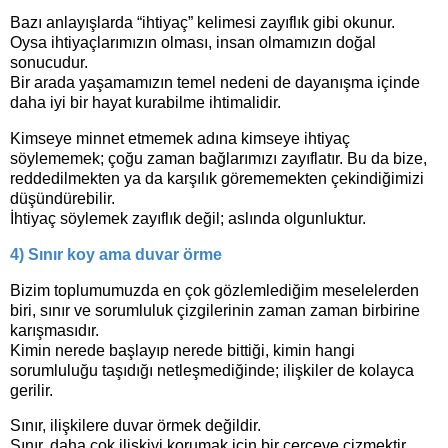
Bazı anlayışlarda “ihtiyaç” kelimesi zayıflık gibi okunur.
Oysa ihtiyaçlarımızın olması, insan olmamızın doğal
sonucudur.
Bir arada yaşamamızın temel nedeni de dayanışma içinde
daha iyi bir hayat kurabilme ihtimalidir.
Kimseye minnet etmemek adına kimseye ihtiyaç
söylememek; çoğu zaman bağlarımızı zayıflatır. Bu da bize,
reddedilmekten ya da karşılık görememekten çekindiğimizi
düşündürebilir.
İhtiyaç söylemek zayıflık değil; aslında olgunluktur.
4) Sınır koy ama duvar örme
Bizim toplumumuzda en çok gözlemlediğim meselelerden
biri, sınır ve sorumluluk çizgilerinin zaman zaman birbirine
karışmasıdır.
Kimin nerede başlayıp nerede bittiği, kimin hangi
sorumluluğu taşıdığı netleşmediğinde; ilişkiler de kolayca
gerilir.
Sınır, ilişkilere duvar örmek değildir.
Sınır, daha çok ilişkiyi korumak için bir çerçeve çizmektir.