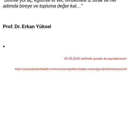
“Bilimle yol aç, eğitimle el ver, rehberlikle iz bırak ve her
adımda bireye ve topluma değer kat…”
Prof. Dr. Erkan Yüksel
*
02.03.2026 tarihinde şurada da yayınlanmıştır:
https://www.akademikakil.com/cocukca-tepkileri-birakip-nasil-olgunlasiriz/erkanyuksel/