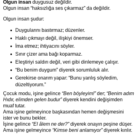
Olgun insan
duygusuz değildir.
Olgun insan “haksızlığa ses çıkarmaz” da değildir.
Olgun insan şudur:
Duygularını bastırmaz; düzenler.
Haklı çıkmayı değil, ilişkiyi önemser.
İma etmez; ihtiyacını söyler.
Sınır çizer ama bağı koparmaz.
Eleştiriyi saldırı değil, veri gibi dinlemeye çalışır.
“Bu benim duygum” diyerek sorumluluk alır.
Gerekirse onarım yapar: “Bunu yanlış söyledim,
düzeltiyorum.”
Çocuk modu, işine gelince
“Ben böyleyim!”
der;
“Benim adım
Hıdır, elimden gelen budur”
diyerek kendini değişimden
muaf tutar.
Ama işine gelmeyince başkasından hemen değişmesini
ister ve bunu bekler.
İşine gelince
“El âlem ne der?”
diyerek onayın peşine düşer.
Ama işine gelmeyince
“Kimse beni anlamıyor”
diyerek kırılır.