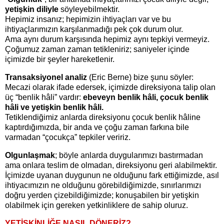
yetişkin diliyle
söyleyebilmektir.
Hepimiz insanız; hepimizin ihtiyaçları var ve bu
ihtiyaçlarımızın karşılanmadığı pek çok durum olur.
Ama aynı durum karşısında hepimiz aynı tepkiyi vermeyiz.
Çoğumuz zaman zaman tetikleniriz; saniyeler içinde
içimizde bir şeyler hareketlenir.
Transaksiyonel analiz
(Eric Berne) bize şunu söyler:
Mecazi olarak ifade edersek, içimizde direksiyona talip olan
üç “benlik hâli” vardır:
ebeveyn benlik hâli, çocuk benlik
hâli ve yetişkin benlik hâli.
Tetiklendiğimiz anlarda direksiyonu çocuk benlik hâline
kaptırdığımızda, bir anda ve çoğu zaman farkına bile
varmadan “çocukça” tepkiler veririz.
Olgunlaşmak
; böyle anlarda duygularımızı bastırmadan
ama onlara teslim de olmadan, direksiyonu geri alabilmektir.
İçimizde uyanan duygunun ne olduğunu fark ettiğimizde, asıl
ihtiyacımızın ne olduğunu görebildiğimizde, sınırlarımızı
doğru yerden çizebildiğimizde; konuşabilen bir yetişkin
olabilmek için gereken yetkinliklere de sahip oluruz.
YETİŞKİNLİĞE NASIL DÖNERİZ?