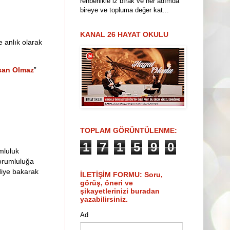
rehberlikle iz bırak ve her adımda
bireye ve topluma değer kat...
KANAL 26 HAYAT OKULU
e anlık olarak
san Olmaz
”
TOPLAM GÖRÜNTÜLENME:
1
7
1
5
9
0
umluluk
sorumluluğa
 diye bakarak
İLETİŞİM FORMU: Soru,
görüş, öneri ve
şikayetlerinizi buradan
yazabilirsiniz.
Ad