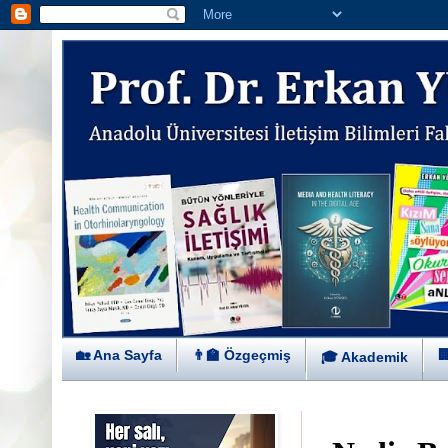
🏡 Ana Sayfa
👨‍🏫 Özgeçmiş

🎓 Akademik