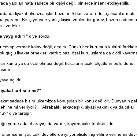
Orada yapılan hata sadece bir kişiyi değil, binlerce insanı etkileyebilir.
rda da liyakat olmazsa işler bozulur. Şirket zarar eder, çalışanlar mutsu
a yıpranır. Bir iş yerinde yanlış kişiye verilen bir görev, bazen sadece o
ni zedeler.
a yaygındır?”
diye sordu.
ir cevap vermek kolay değil, dedim. Çünkü her kurumun kültürü farklıdı
 güçlü liyakat örnekleri vardır; bazı özel kuruluşlarda da ciddi kayırmacı
n kamu ya da özel olması değil; kuralların açık, ölçütlerin belli, denet
asıdır.
aya açıldı:
iyakat tartışılır mı?”
iyakat sadece bizim ülkemizde konuşulan bir konu değildir. Dünyanın pe
ehline mi veriliyor?”, “Akrabalık, arkadaşlık, siyasi yakınlık ya da çıkar ili
mu?” diye tartışır.
ğu yerde adalet arayışı da vardır, kayırmacılık tehlikesi de.
 önemsenmiştir. Eski devletlerde iyi yöneticiler, işi ehline vermenin devl