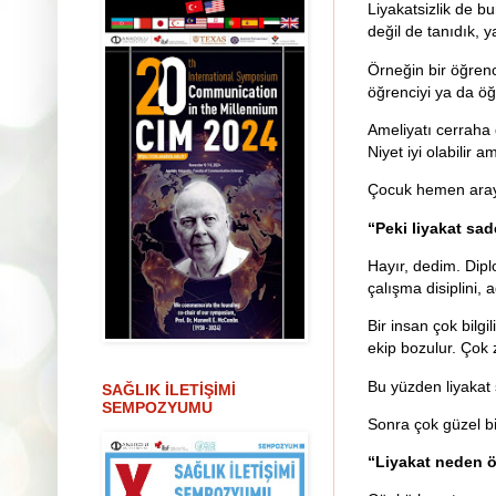
Liyakatsizlik de b
değil de tanıdık, y
Örneğin bir öğrenc
öğrenciyi ya da öğ
Ameliyatı cerraha d
Niyet iyi olabilir 
Çocuk hemen araya
“Peki liyakat sa
Hayır, dedim. Dipl
çalışma disiplini, 
Bir insan çok bilgi
ekip bozulur. Çok 
Bu yüzden liyakat 
SAĞLIK İLETİŞİMİ
SEMPOZYUMU
Sonra çok güzel bi
“Liyakat neden ö