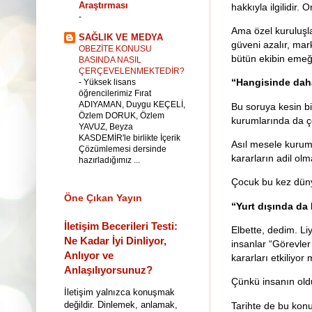
Araştırması
hakkıyla ilgilidir. 
-
Ama özel kuruluşla
SAĞLIK VE MEDYA
güveni azalır, mark
OBEZİTE KONUSU
bütün ekibin emeği
BASINDA NASIL
ÇERÇEVELENMEKTEDİR?
“Hangisinde dah
-
Yüksek lisans
öğrencilerimiz Fırat
ADIYAMAN, Duygu KEÇELİ,
Bu soruya kesin b
Özlem DORUK, Özlem
kurumlarında da çok
YAVUZ, Beyza
KASDEMİR'le birlikte İçerik
Asıl mesele kurumu
Çözümlemesi dersinde
kararların adil olm
hazırladığımız ...
Çocuk bu kez düny
Öne Çıkan Yayın
“Yurt dışında da l
İletişim Becerileri Testi:
Elbette, dedim. L
Ne Kadar İyi Dinliyor,
insanlar “Görevler 
Anlıyor ve
kararları etkiliyor 
Anlaşılıyorsunuz?
Çünkü insanın oldu
İletişim yalnızca konuşmak
değildir. Dinlemek, anlamak,
Tarihte de bu konu