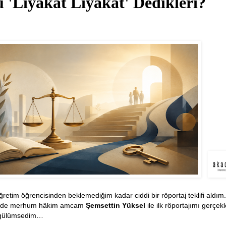
 'Liyakat Liyakat' Dedikleri?
öğretim öğrencisinden beklemediğim kadar ciddi bir röportaj teklifi aldım
n de merhum hâkim amcam
Şemsettin Yüksel
ile ilk röportajımı gerçek
e gülümsedim…