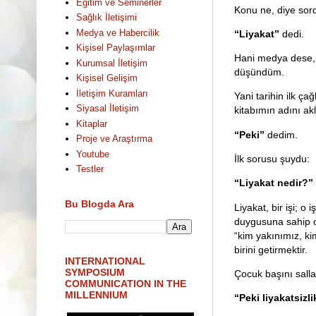
Eğitim ve Seminerler
Konu ne, diye sor
Sağlık İletişimi
Medya ve Habercilik
“Liyakat”
dedi.
Kişisel Paylaşımlar
Hani medya dese, h
Kurumsal İletişim
düşündüm.
Kişisel Gelişim
İletişim Kuramları
Yani tarihin ilk ça
Siyasal İletişim
kitabımın adını ak
Kitaplar
“Peki”
dedim.
Proje ve Araştırma
Youtube
İlk sorusu şuydu:
Testler
“Liyakat nedir?”
Bu Blogda Ara
Liyakat, bir işi; o
duygusuna sahip ol
“kim yakınımız, kim
birini getirmektir.
INTERNATIONAL
SYMPOSIUM
Çocuk başını salla
COMMUNICATION IN THE
MILLENNIUM
“Peki liyakatsizl