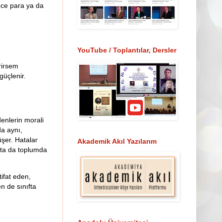
dece para ya da
YouTube / Toplantılar, Dersler
rirsem
güçlenir.
denlerin morali
da aynı,
üşer. Hatalar
Akademik Akıl Yazılarım
uçta da toplumda
tifat eden,
n de sınıfta