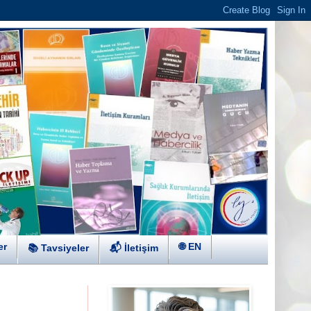
er
🌐 EN
📚 Tavsiyeler
📬 İletişim