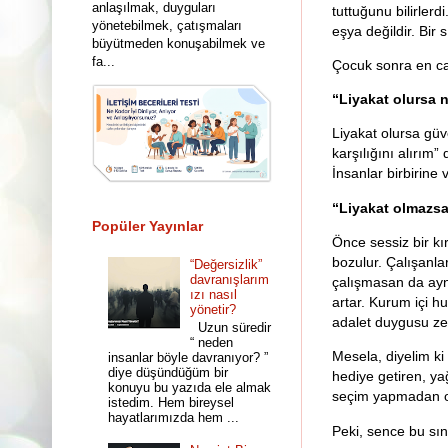
anlaşılmak, duyguları
tuttuğunu bilirler
yönetebilmek, çatışmaları
eşya değildir. Bir s
büyütmeden konuşabilmek ve
fa...
Çocuk sonra en ca
“Liyakat olursa 
Liyakat olursa gü
karşılığını alırım”
İnsanlar birbirine
“Liyakat olmazsa
Popüler Yayınlar
Önce sessiz bir kır
bozulur. Çalışanla
“Değersizlik”
davranışlarım
çalışmasan da aynı
ızı nasıl
artar. Kurum içi h
yönetir?
adalet duygusu ze
Uzun süredir
“ neden
Mesela, diyelim ki
insanlar böyle davranıyor? ”
diye düşündüğüm bir
hediye getiren, ya
konuyu bu yazıda ele almak
seçim yapmadan on
istedim. Hem bireysel
hayatlarımızda hem ...
Peki, sence bu sını