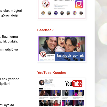
z olur, müşteri
 görevi değil,
Facebook
r. Bazı kamu
lık olabilir.
imin güçlü ve
YouTube Kanalım
k çok yerinde
şkileri
eti ayakta