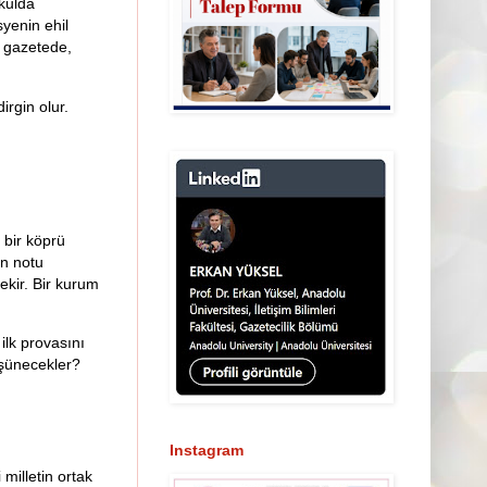
kulda
syenin ehil
, gazetede,
irgin olur.
 bir köprü
in notu
rekir. Bir kurum
ilk provasını
üşünecekler?
Instagram
milletin ortak