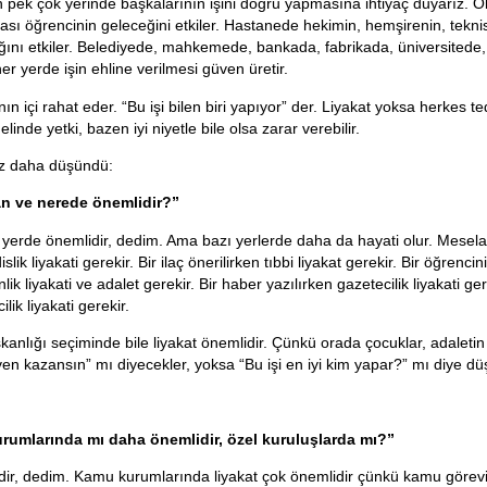
 pek çok yerinde başkalarının işini doğru yapmasına ihtiyaç duyarız. O
ası öğrencinin geleceğini etkiler. Hastanede hekimin, hemşirenin, tekni
ğını etkiler. Belediyede, mahkemede, bankada, fabrikada, üniversitede
her yerde işin ehline verilmesi güven üretir.
ın içi rahat eder. “Bu işi bilen biri yapıyor” der. Liyakat yoksa herkes ted
inde yetki, bazen iyi niyetle bile olsa zarar verebilir.
az daha düşündü:
n ve nerede önemlidir?”
yerde önemlidir, dedim. Ama bazı yerlerde daha da hayati olur. Mesela
lik liyakati gerekir. Bir ilaç önerilirken tıbbi liyakat gerekir. Bir öğrencin
lik liyakati ve adalet gerekir. Bir haber yazılırken gazetecilik liyakati ge
ilik liyakati gerekir.
şkanlığı seçiminde bile liyakat önemlidir. Çünkü orada çocuklar, adaletin 
ven kazansın” mı diyecekler, yoksa “Bu işi en iyi kim yapar?” mı diye d
rumlarında mı daha önemlidir, özel kuruluşlarda mı?”
dir, dedim. Kamu kurumlarında liyakat çok önemlidir çünkü kamu görevi 