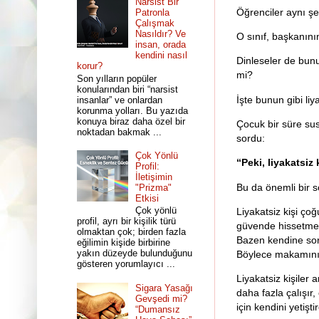
Narsist Bir
Öğrenciler aynı ş
Patronla
Çalışmak
Nasıldır? Ve
O sınıf, başkanını
insan, orada
kendini nasıl
Dinleseler de bunu
korur?
mi?
Son yılların popüler
konularından biri “narsist
İşte bunun gibi li
insanlar” ve onlardan
korunma yolları. Bu yazıda
konuya biraz daha özel bir
Çocuk bir süre sus
noktadan bakmak ...
sordu:
Çok Yönlü
“Peki, liyakatsiz 
Profil:
İletişimin
Bu da önemli bir 
"Prizma"
Etkisi
Çok yönlü
Liyakatsiz kişi çoğu
profil, ayrı bir kişilik türü
güvende hissetmez.
olmaktan çok; birden fazla
Bazen kendine soru
eğilimin kişide birbirine
yakın düzeyde bulunduğunu
Böylece makamını 
gösteren yorumlayıcı ...
Liyakatsiz kişiler 
Sigara Yasağı
daha fazla çalışır
Gevşedi mi?
için kendini yetiş
“Dumansız