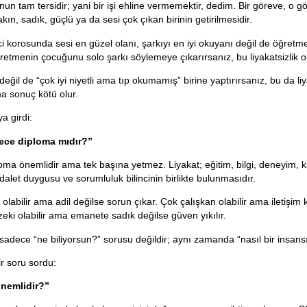
unun tam tersidir; yani bir işi ehline vermemektir, dedim. Bir göreve, o 
akın, sadık, güçlü ya da sesi çok çıkan birinin getirilmesidir.
i korosunda sesi en güzel olanı, şarkıyı en iyi okuyanı değil de öğretm
retmenin çocuğunu solo şarkı söylemeye çıkarırsanız, bu liyakatsizlik ol
eğil de “çok iyi niyetli ama tıp okumamış” birine yaptırırsanız, bu da liya
ama sonuç kötü olur.
 girdi:
dece diploma mıdır?”
oma önemlidir ama tek başına yetmez. Liyakat; eğitim, bilgi, deneyim, k
adalet duygusu ve sorumluluk bilincinin birlikte bulunmasıdır.
li olabilir ama adil değilse sorun çıkar. Çok çalışkan olabilir ama iletişi
zeki olabilir ama emanete sadık değilse güven yıkılır.
sadece “ne biliyorsun?” sorusu değildir; aynı zamanda “nasıl bir insans
r soru sordu:
nemlidir?”