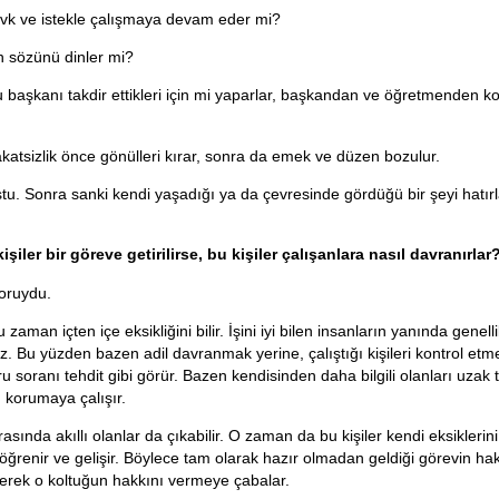
evk ve istekle çalışmaya devam eder mi?
n sözünü dinler mi?
 başkanı takdir ettikleri için mi yaparlar, başkandan ve öğretmenden kor
yakatsizlik önce gönülleri kırar, sonra da emek ve düzen bozulur.
tu. Sonra sanki kendi yaşadığı ya da çevresinde gördüğü bir şeyi hatırl
kişiler bir göreve getirilirse, bu kişiler çalışanlara nasıl davranırlar
soruydu.
 zaman içten içe eksikliğini bilir. İşini iyi bilen insanların yanında genell
 Bu yüzden bazen adil davranmak yerine, çalıştığı kişileri kontrol etme
 soranı tehdit gibi görür. Bazen kendisinden daha bilgili olanları uzak t
korumaya çalışır.
arasında akıllı olanlar da çıkabilir. O zaman da bu kişiler kendi eksiklerini
, öğrenir ve gelişir. Böylece tam olarak hazır olmadan geldiği görevin h
tirerek o koltuğun hakkını vermeye çabalar.