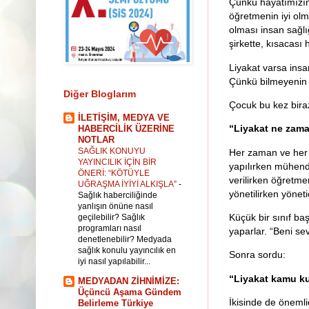
Çünkü hayatımızın
öğretmenin iyi olm
olması insan sağlı
şirkette, kısacası 
Liyakat varsa insan
Çünkü bilmeyenin el
Diğer Bloglarım
Çocuk bu kez bir
İLETİŞİM, MEDYA VE
“Liyakat ne zama
HABERCİLİK ÜZERİNE
NOTLAR
SAĞLIK KONUYU
Her zaman ve her 
YAYINCILIK İÇİN BİR
yapılırken mühendis
ÖNERİ: “KÖTÜYLE
verilirken öğretmen
UĞRAŞMA İYİYİ ALKIŞLA”
-
yönetilirken yönetic
Sağlık haberciliğinde
yanlışın önüne nasıl
Küçük bir sınıf ba
geçilebilir? Sağlık
programları nasıl
yaparlar. “Beni se
denetlenebilir? Medyada
sağlık konulu yayıncılık en
Sonra sordu:
iyi nasıl yapılabilir...
“Liyakat kamu ku
MEDYADAN ZİHNİMİZE:
Üçüncü Aşama Gündem
İkisinde de önemli
Belirleme Türkiye