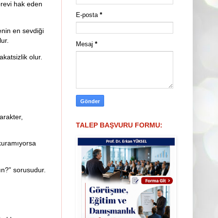
görevi hak eden
E-posta
*
enin en sevdiği
ur.
Mesaj
*
katsizlik olur.
arakter,
TALEP BAŞVURU FORMU:
m kuramıyorsa
ın?” sorusudur.