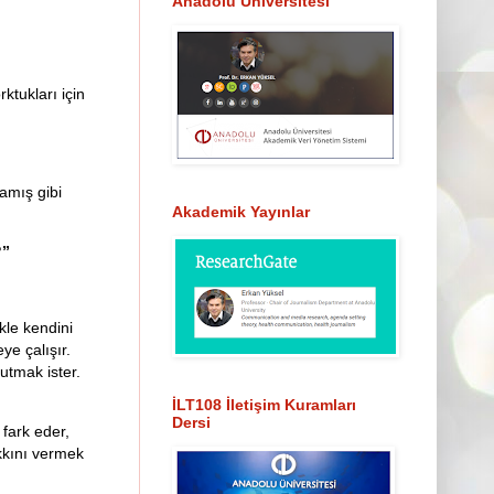
Anadolu Üniversitesi
ktukları için
amış gibi
Akademik Yayınlar
?”
ikle kendini
ye çalışır.
utmak ister.
İLT108 İletişim Kuramları
Dersi
 fark eder,
akkını vermek