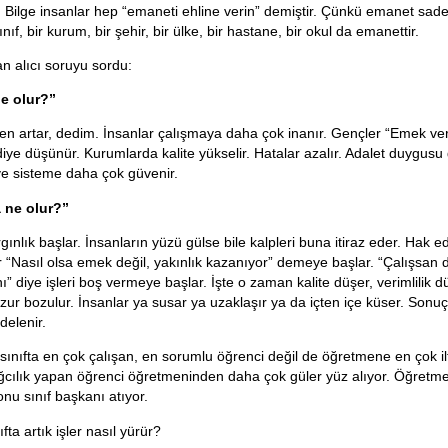
di. Bilge insanlar hep “emaneti ehline verin” demiştir. Çünkü emanet sa
ınıf, bir kurum, bir şehir, bir ülke, bir hastane, bir okul da emanettir.
n alıcı soruyu sordu:
ne olur?”
ven artar, dedim. İnsanlar çalışmaya daha çok inanır. Gençler “Emek ve
 diye düşünür. Kurumlarda kalite yükselir. Hatalar azalır. Adalet duygusu 
 ve sisteme daha çok güvenir.
 ne olur?”
gınlık başlar. İnsanların yüzü gülse bile kalpleri buna itiraz eder. Hak e
r “Nasıl olsa emek değil, yakınlık kazanıyor” demeye başlar. “Çalışsan 
” diye işleri boş vermeye başlar. İşte o zaman kalite düşer, verimlilik d
uzur bozulur. İnsanlar ya susar ya uzaklaşır ya da içten içe küser. Son
delenir.
 sınıfta en çok çalışan, en sorumlu öğrenci değil de öğretmene en çok il
ğcılık yapan öğrenci öğretmeninden daha çok güler yüz alıyor. Öğretme
u sınıf başkanı atıyor.
fta artık işler nasıl yürür?