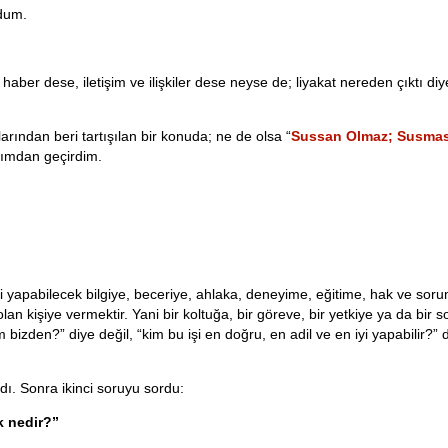
dum.
aber dese, iletişim ve ilişkiler dese neyse de; liyakat nereden çıktı diy
ğlarından beri tartışılan bir konuda; ne de olsa “
Sussan Olmaz; Susma
lımdan geçirdim.
 işi yapabilecek bilgiye, beceriye, ahlaka, deneyime, eğitime, hak ve sor
an kişiye vermektir. Yani bir koltuğa, bir göreve, bir yetkiye ya da bir 
 bizden?” diye değil, “kim bu işi en doğru, en adil ve en iyi yapabilir?”
dı. Sonra ikinci soruyu sordu:
ik nedir?”