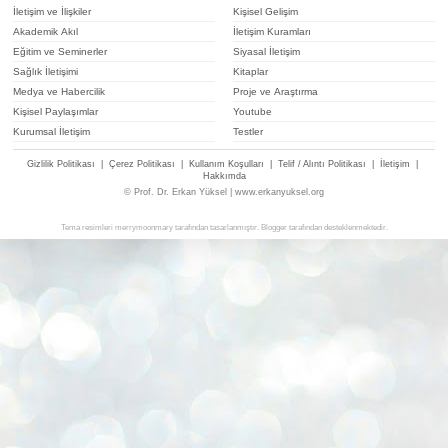
İletişim ve İlişkiler
Kişisel Gelişim
Akademik Akıl
İletişim Kuramları
Eğitim ve Seminerler
Siyasal İletişim
Sağlık İletişimi
Kitaplar
Medya ve Habercilik
Proje ve Araştırma
Kişisel Paylaşımlar
Youtube
Kurumsal İletişim
Testler
Gizlilik Politikası
|
Çerez Politikası
|
Kullanım Koşulları
|
Telif / Alıntı Politikası
|
İletişim
|
Hakkımda
© Prof. Dr. Erkan Yüksel | www.erkanyuksel.org
Tema resimleri
merrymoonmary
tarafından tasarlanmıştır.
Blogger
tarafından desteklenmektedir.