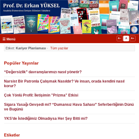
A−
A
A+
☰ Menü
Etiket:
Kariyer Planlaması
·
Tüm yazılar
Popüler Yayınlar
“Değersizlik” davranışlarımızı nasıl yönetir?
Narsist Bir Patronla Çalışmak Nasıldır? Ve insan, orada kendini nasıl
korur?
Çok Yönlü Profil: İletişimin "Prizma" Etkisi
Sigara Yasağı Gevşedi mi? “Dumansız Hava Sahası” Seferberliğinin Dünü
ve Bugünü
YKS’de İstediğimiz Olmadıysa Her Şey Bitti mi?
Etiketler