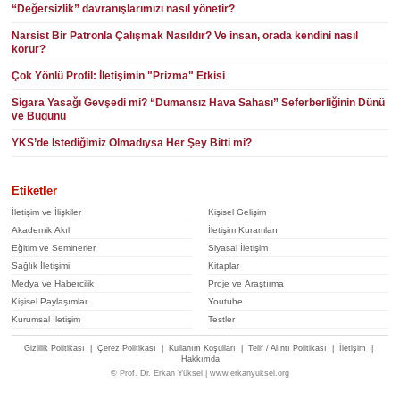
“Değersizlik” davranışlarımızı nasıl yönetir?
Narsist Bir Patronla Çalışmak Nasıldır? Ve insan, orada kendini nasıl
korur?
Çok Yönlü Profil: İletişimin "Prizma" Etkisi
Sigara Yasağı Gevşedi mi? “Dumansız Hava Sahası” Seferberliğinin Dünü
ve Bugünü
YKS’de İstediğimiz Olmadıysa Her Şey Bitti mi?
Etiketler
İletişim ve İlişkiler
Kişisel Gelişim
Akademik Akıl
İletişim Kuramları
Eğitim ve Seminerler
Siyasal İletişim
Sağlık İletişimi
Kitaplar
Medya ve Habercilik
Proje ve Araştırma
Kişisel Paylaşımlar
Youtube
Kurumsal İletişim
Testler
Gizlilik Politikası
|
Çerez Politikası
|
Kullanım Koşulları
|
Telif / Alıntı Politikası
|
İletişim
|
Hakkımda
© Prof. Dr. Erkan Yüksel | www.erkanyuksel.org