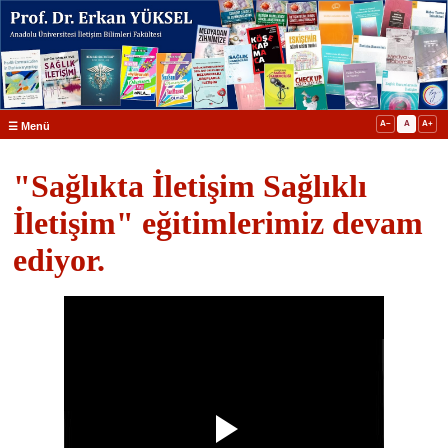
A−
A
A+
☰ Menü
"Sağlıkta İletişim Sağlıklı
İletişim" eğitimlerimiz devam
ediyor.