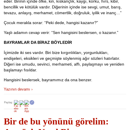
eder. Birinin içinde öfke, kin, kıskançlık, kaygı, korku, hırs, kibir,
bencillik ve kötülük vardır. Diğerinin içinde ise sevgi, umut, barış,
tevazu, anlayış, merhamet, cömertlik, doğruluk, iyilik ve inanç…”
Çocuk merakla sorar: “Peki dede, hangisi kazanır?”
Yaşlı adamın cevap verir: “Sen hangisini beslersen, o kazanır.”
BAYRAMLAR DA BİRAZ BÖYLEDİR
İçimizde iki ses vardır. Biri bize kırgınlıkları, yorgunlukları,
endişeleri, eksikleri ve geçmişte söylenmiş ağır sözleri hatırlatır.
Diğeri ise umudu, sevinci, merhameti, affı, paylaşmayı ve yeniden
başlamayı fısıldar.
Hangisini beslersek, bayramımız da ona benzer.
Yazının devamı ›
Paylaş:
🔗
Bir de bu yönünü görelim: