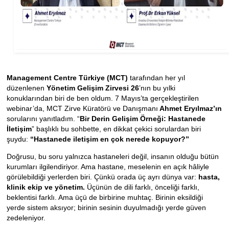
Management Centre Türkiye (MCT)
tarafından her yıl
düzenlenen
Yönetim Gelişim Zirvesi 26
’nın bu yılki
konuklarından biri de ben oldum. 7 Mayıs’ta
gerçekleştirilen
webinar’da, MCT Zirve Küratörü ve Danışmanı
Ahmet Eryılmaz’ın
sorularını yanıtladım. “
Bir Derin Gelişim Örneği: Hastanede
İletişim
” başlıklı bu sohbette, en dikkat çekici sorulardan biri
şuydu:
“Hastanede iletişim en çok nerede kopuyor?”
Doğrusu, bu soru yalnızca hastaneleri değil, insanın olduğu bütün
kurumları ilgilendiriyor. Ama hastane, meselenin en açık hâliyle
görülebildiği yerlerden biri. Çünkü orada üç ayrı dünya var:
hasta,
klinik ekip ve yönetim.
Üçünün de dili farklı, önceliği farklı,
beklentisi farklı. Ama üçü de birbirine muhtaç. Birinin eksildiği
yerde sistem aksıyor; birinin sesinin duyulmadığı yerde güven
zedeleniyor.