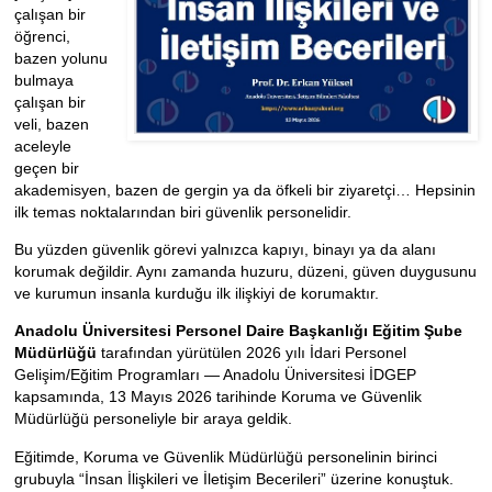
çalışan bir
öğrenci,
bazen yolunu
bulmaya
çalışan bir
veli, bazen
aceleyle
geçen bir
akademisyen, bazen de gergin ya da öfkeli bir ziyaretçi… Hepsinin
ilk temas noktalarından biri güvenlik personelidir.
Bu yüzden güvenlik görevi yalnızca kapıyı, binayı ya da alanı
korumak değildir. Aynı zamanda huzuru, düzeni, güven duygusunu
ve kurumun insanla kurduğu ilk ilişkiyi de korumaktır.
Anadolu Üniversitesi Personel Daire Başkanlığı Eğitim Şube
Müdürlüğü
tarafından yürütülen 2026 yılı İdari Personel
Gelişim/Eğitim Programları — Anadolu Üniversitesi İDGEP
kapsamında, 13 Mayıs 2026 tarihinde Koruma ve Güvenlik
Müdürlüğü personeliyle bir araya geldik.
Eğitimde, Koruma ve Güvenlik Müdürlüğü personelinin birinci
grubuyla “İnsan İlişkileri ve İletişim Becerileri” üzerine konuştuk.