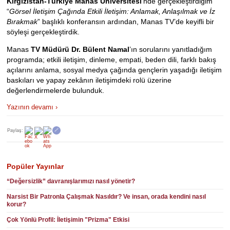
Kırgızistan-Türkiye Manas Üniversitesi
’nde gerçekleştirdiğim
“
Görsel İletişim Çağında Etkili İletişim: Anlamak, Anlaşılmak ve İz
Bırakmak
” başlıklı konferansın ardından, Manas TV’de keyifli bir
söyleşi gerçekleştirdik.
Manas
TV Müdürü Dr. Bülent Namal
’ın sorularını yanıtladığım
programda; etkili iletişim, dinleme, empati, beden dili, farklı bakış
açılarını anlama, sosyal medya çağında gençlerin yaşadığı iletişim
baskıları ve yapay zekânın iletişimdeki rolü üzerine
değerlendirmelerde bulunduk.
Yazının devamı ›
Paylaş:
🔗
Popüler Yayınlar
“Değersizlik” davranışlarımızı nasıl yönetir?
Narsist Bir Patronla Çalışmak Nasıldır? Ve insan, orada kendini nasıl
korur?
Çok Yönlü Profil: İletişimin "Prizma" Etkisi