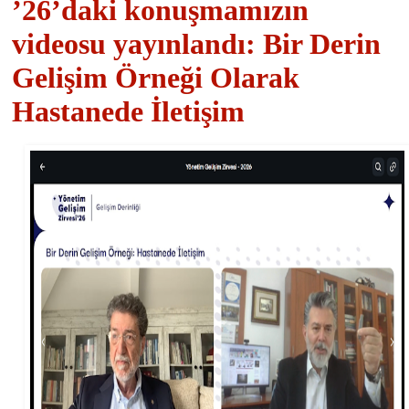
’26’daki konuşmamızın
videosu yayınlandı: Bir Derin
Gelişim Örneği Olarak
Hastanede İletişim