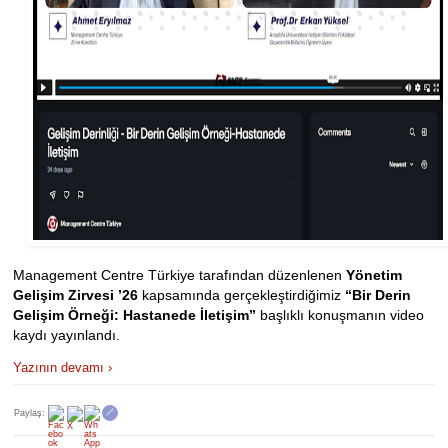
Management Centre Türkiye tarafından düzenlenen
Yönetim
Gelişim Zirvesi ’26
kapsamında gerçekleştirdiğimiz
“Bir Derin
Gelişim Örneği: Hastanede İletişim”
başlıklı konuşmanın video
kaydı yayınlandı.
Yazının devamı ›
Paylaş:
🔗