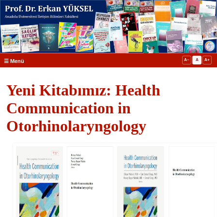
A−
A
A+
☰ Menü
Yeni Kitabımız: Health
Communication in
Otorhinolaryngology