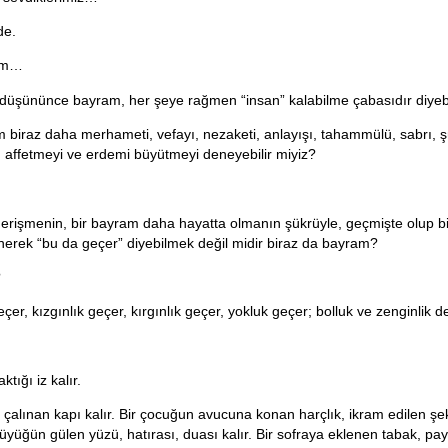
de.
am…
 düşününce bayram, her şeye rağmen “insan” kalabilme çabasıdır diyebi
 biraz daha merhameti, vefayı, nezaketi, anlayışı, tahammülü, sabrı, ş
, affetmeyi ve erdemi büyütmeyi deneyebilir miyiz?
rişmenin, bir bayram daha hayatta olmanın şükrüyle, geçmişte olup bit
nerek “bu da geçer” diyebilmek değil midir biraz da bayram?
?
çer, kızgınlık geçer, kırgınlık geçer, yokluk geçer; bolluk ve zenginlik d
tığı iz kalır.
çalınan kapı kalır. Bir çocuğun avucuna konan harçlık, ikram edilen şek
 büyüğün gülen yüzü, hatırası, duası kalır. Bir sofraya eklenen tabak, pay