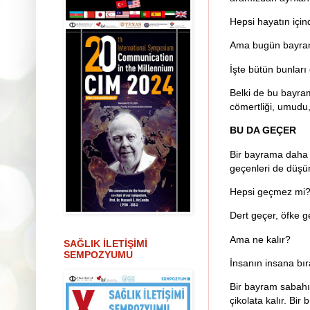
Hepsi hayatın için
Ama bugün bayr
İşte bütün bunları
Belki de bu bayram
cömertliği, umudu
BU DA GEÇER
Bir bayrama daha e
geçenleri de düşü
Hepsi geçmez mi
Dert geçer, öfke ge
Ama ne kalır?
SAĞLIK İLETİŞİMİ
SEMPOZYUMU
İnsanın insana bırak
Bir bayram sabahı 
çikolata kalır. Bir