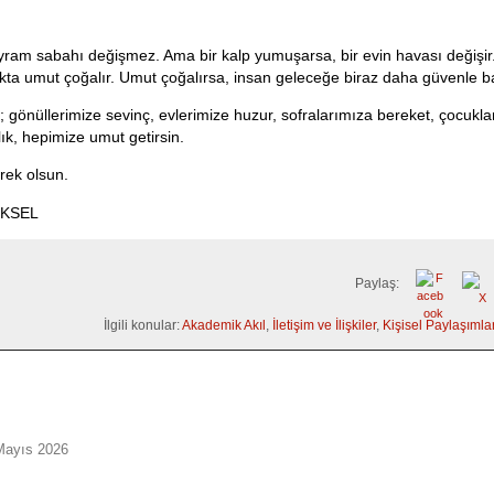
yram sabahı değişmez. Ama bir kalp yumuşarsa, bir evin havası değişir.
akta umut çoğalır. Umut çoğalırsa, insan geleceğe biraz daha güvenle b
 gönüllerimize sevinç, evlerimize huzur, sofralarımıza bereket, çocukl
ık, hepimize umut getirsin.
ek olsun.
YÜKSEL
Paylaş:
İlgili konular:
Akademik Akıl
,
İletişim ve İlişkiler
,
Kişisel Paylaşımla
Mayıs 2026