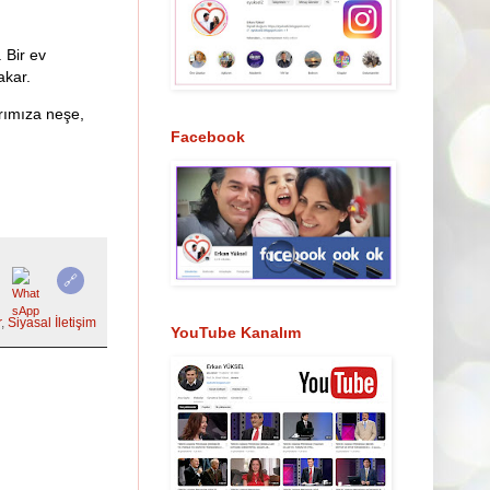
 Bir ev
akar.
arımıza neşe,
Facebook
🔗
r
,
Siyasal İletişim
YouTube Kanalım