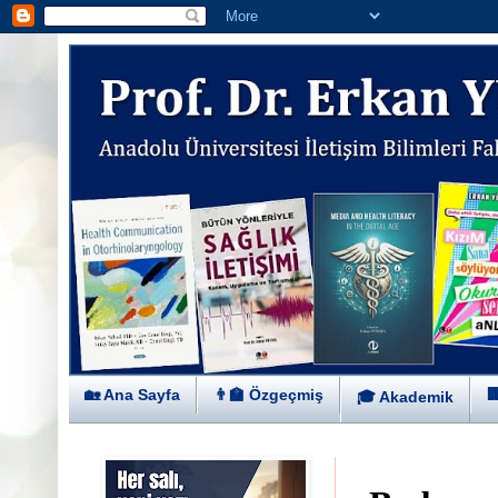
🏡 Ana Sayfa
👨‍🏫 Özgeçmiş

🎓 Akademik