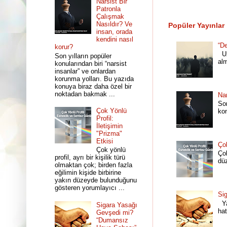
Narsist Bir
Patronla
Çalışmak
Nasıldır? Ve
Popüler Yayınlar
insan, orada
kendini nasıl
“De
korur?
Uz
Son yılların popüler
al
konularından biri “narsist
insanlar” ve onlardan
korunma yolları. Bu yazıda
konuya biraz daha özel bir
noktadan bakmak ...
Nar
Son
Çok Yönlü
ko
Profil:
İletişimin
"Prizma"
Etkisi
Çok
Çok yönlü
Çok
profil, ayrı bir kişilik türü
dü
olmaktan çok; birden fazla
eğilimin kişide birbirine
yakın düzeyde bulunduğunu
gösteren yorumlayıcı ...
Si
Ya
Sigara Yasağı
hat
Gevşedi mi?
“Dumansız