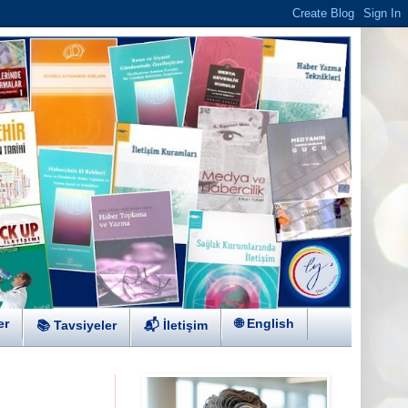
er
🌐 English
📚 Tavsiyeler
📬 İletişim