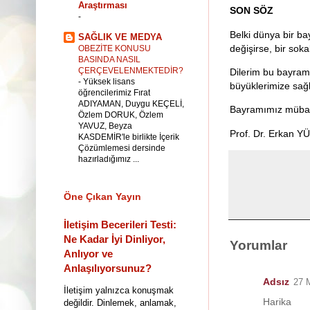
Araştırması
SON SÖZ
-
Belki dünya bir ba
SAĞLIK VE MEDYA
değişirse, bir sok
OBEZİTE KONUSU
BASINDA NASIL
ÇERÇEVELENMEKTEDİR?
Dilerim bu bayram;
-
Yüksek lisans
büyüklerimize sağl
öğrencilerimiz Fırat
ADIYAMAN, Duygu KEÇELİ,
Bayramımız mübar
Özlem DORUK, Özlem
YAVUZ, Beyza
Prof. Dr. Erkan 
KASDEMİR'le birlikte İçerik
Çözümlemesi dersinde
hazırladığımız ...
Öne Çıkan Yayın
İletişim Becerileri Testi:
Ne Kadar İyi Dinliyor,
Yorumlar
Anlıyor ve
Anlaşılıyorsunuz?
Adsız
27 
İletişim yalnızca konuşmak
Harika
değildir. Dinlemek, anlamak,