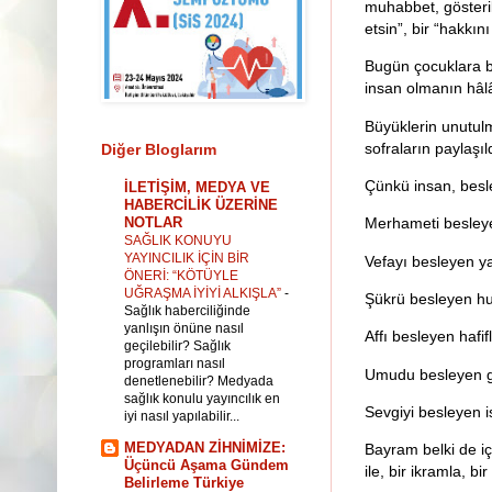
muhabbet, gösterile
etsin”, bir “hakkını
Bugün çocuklara bı
insan olmanın hâlâ
Büyüklerin unutulma
sofraların paylaşıl
Diğer Bloglarım
Çünkü insan, besled
İLETİŞİM, MEDYA VE
HABERCİLİK ÜZERİNE
NOTLAR
Merhameti besley
SAĞLIK KONUYU
YAYINCILIK İÇİN BİR
Vefayı besleyen y
ÖNERİ: “KÖTÜYLE
UĞRAŞMA İYİYİ ALKIŞLA”
-
Şükrü besleyen hu
Sağlık haberciliğinde
yanlışın önüne nasıl
Affı besleyen hafifl
geçilebilir? Sağlık
programları nasıl
Umudu besleyen g
denetlenebilir? Medyada
sağlık konulu yayıncılık en
Sevgiyi besleyen i
iyi nasıl yapılabilir...
MEDYADAN ZİHNİMİZE:
Bayram belki de içi
Üçüncü Aşama Gündem
ile, bir ikramla, b
Belirleme Türkiye