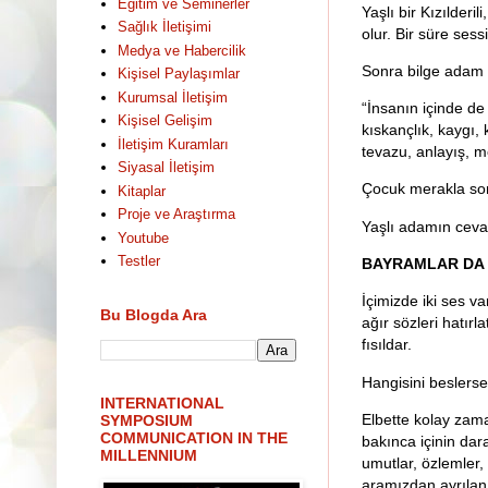
Eğitim ve Seminerler
Yaşlı bir Kızılderi
Sağlık İletişimi
olur. Bir süre sessi
Medya ve Habercilik
Sonra bilge adam 
Kişisel Paylaşımlar
Kurumsal İletişim
“İnsanın içinde de i
Kişisel Gelişim
kıskançlık, kaygı, k
İletişim Kuramları
tevazu, anlayış, m
Siyasal İletişim
Çocuk merakla sor
Kitaplar
Proje ve Araştırma
Yaşlı adamın cevap
Youtube
Testler
BAYRAMLAR DA 
İçimizde iki ses va
Bu Blogda Ara
ağır sözleri hatır
fısıldar.
Hangisini beslers
INTERNATIONAL
Elbette kolay zam
SYMPOSIUM
COMMUNICATION IN THE
bakınca içinin dara
MILLENNIUM
umutlar, özlemler, 
aramızdan ayrılan