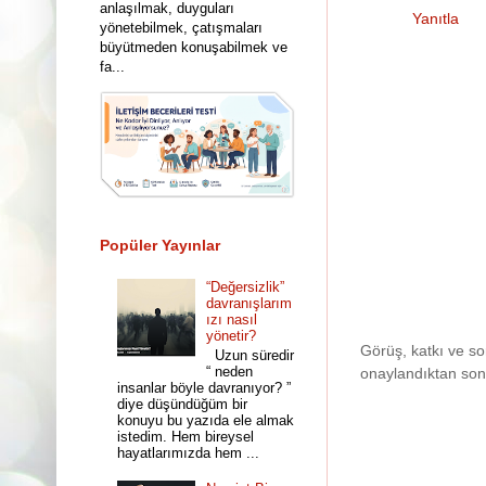
anlaşılmak, duyguları
Yanıtla
yönetebilmek, çatışmaları
büyütmeden konuşabilmek ve
fa...
Popüler Yayınlar
“Değersizlik”
davranışlarım
ızı nasıl
yönetir?
Görüş, katkı ve so
Uzun süredir
“ neden
onaylandıktan son
insanlar böyle davranıyor? ”
diye düşündüğüm bir
konuyu bu yazıda ele almak
istedim. Hem bireysel
hayatlarımızda hem ...