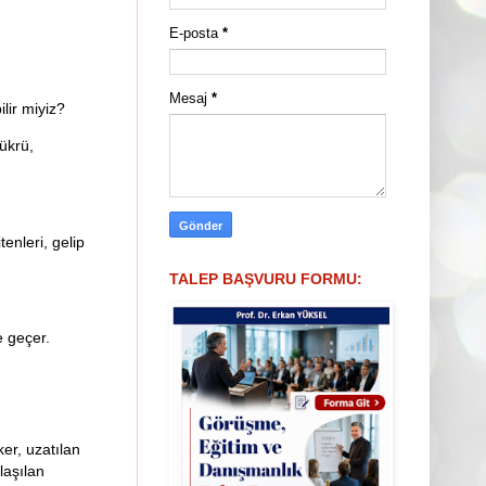
E-posta
*
Mesaj
*
lir miyiz?
ükrü,
enleri, gelip
TALEP BAŞVURU FORMU:
e geçer.
er, uzatılan
laşılan