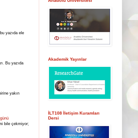
Anadolu Üniversitesi
bu yazıda ele
Akademik Yayınlar
arı. Bu yazıda
birine yakın
İLT108 İletişim Kuramları
Dersi
ugünü
i bile çekmiyor;