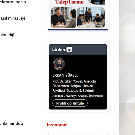
tekrarını nasip
ıl miras, iyi
tülmediği,
onla, bir dua
Instagram