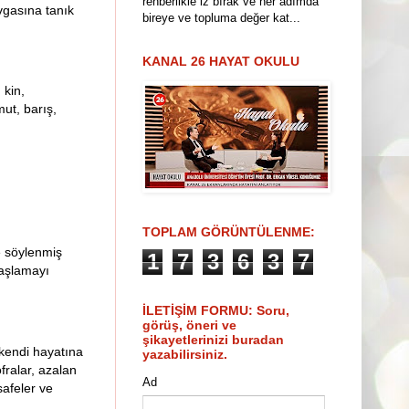
rehberlikle iz bırak ve her adımda
avgasına tanık
bireye ve topluma değer kat...
KANAL 26 HAYAT OKULU
 kin,
mut, barış,
TOPLAM GÖRÜNTÜLENME:
te söylenmiş
1
7
3
6
3
7
başlamayı
İLETİŞİM FORMU: Soru,
görüş, öneri ve
şikayetlerinizi buradan
kendi hayatına
yazabilirsiniz.
ofralar, azalan
Ad
safeler ve