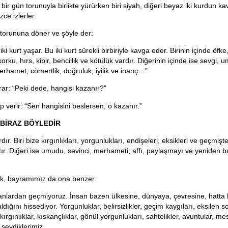
li, bir gün torunuyla birlikte yürürken biri siyah, diğeri beyaz iki kurdun k
zce izlerler.
torununa döner ve şöyle der:
ki kurt yaşar. Bu iki kurt sürekli birbiriyle kavga eder. Birinin içinde öfke,
orku, hırs, kibir, bencillik ve kötülük vardır. Diğerinin içinde ise sevgi, u
erhamet, cömertlik, doğruluk, iyilik ve inanç…”
ar: “Peki dede, hangisi kazanır?”
 verir: “Sen hangisini beslersen, o kazanır.”
BİRAZ BÖYLEDİR
rdır. Biri bize kırgınlıkları, yorgunlukları, endişeleri, eksikleri ve geçmiş
latır. Diğeri ise umudu, sevinci, merhameti, affı, paylaşmayı ve yeniden 
ek, bayramımız da ona benzer.
anlardan geçmiyoruz. İnsan bazen ülkesine, dünyaya, çevresine, hatta 
ldığını hissediyor. Yorgunluklar, belirsizlikler, geçim kaygıları, eksilen s
kırgınlıklar, kıskançlıklar, gönül yorgunlukları, sahtelikler, avuntular, me
 sevdiklerimiz…