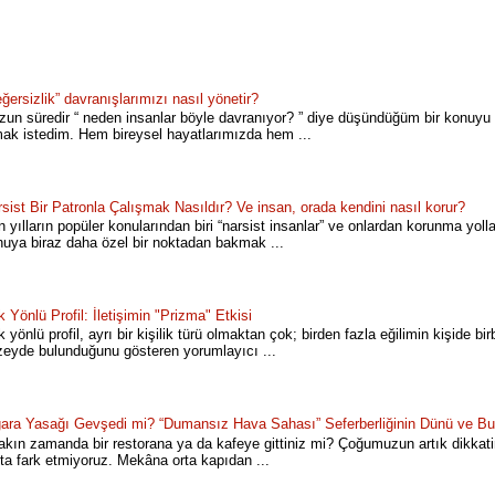
ğersizlik” davranışlarımızı nasıl yönetir?
un süredir “ neden insanlar böyle davranıyor? ” diye düşündüğüm bir konuyu 
mak istedim. Hem bireysel hayatlarımızda hem ...
sist Bir Patronla Çalışmak Nasıldır? Ve insan, orada kendini nasıl korur?
 yılların popüler konularından biri “narsist insanlar” ve onlardan korunma yoll
nuya biraz daha özel bir noktadan bakmak ...
 Yönlü Profil: İletişimin "Prizma" Etkisi
 yönlü profil, ayrı bir kişilik türü olmaktan çok; birden fazla eğilimin kişide bir
zeyde bulunduğunu gösteren yorumlayıcı ...
gara Yasağı Gevşedi mi? “Dumansız Hava Sahası” Seferberliğinin Dünü ve B
kın zamanda bir restorana ya da kafeye gittiniz mi? Çoğumuzun artık dikkatin
ta fark etmiyoruz. Mekâna orta kapıdan ...