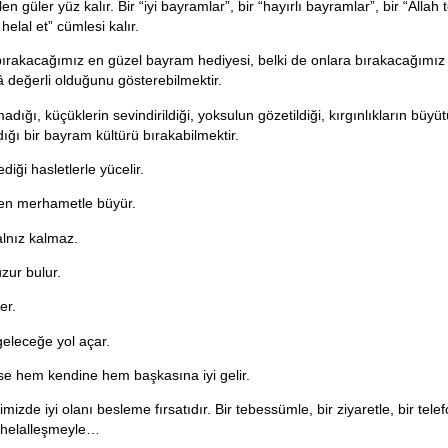
n güler yüz kalır. Bir “iyi bayramlar”, bir “hayırlı bayramlar”, bir “Allah 
 helal et” cümlesi kalır.
rakacağımız en güzel bayram hediyesi, belki de onlara bırakacağımız as
 değerli olduğunu gösterebilmektir.
dığı, küçüklerin sevindirildiği, yoksulun gözetildiği, kırgınlıkların büyü
dığı bir bayram kültürü bırakabilmektir.
iği hasletlerle yücelir.
en merhametle büyür.
alnız kalmaz.
zur bulur.
er.
eleceğe yol açar.
se hem kendine hem başkasına iyi gelir.
mizde iyi olanı besleme fırsatıdır. Bir tebessümle, bir ziyaretle, bir telef
ir helalleşmeyle…