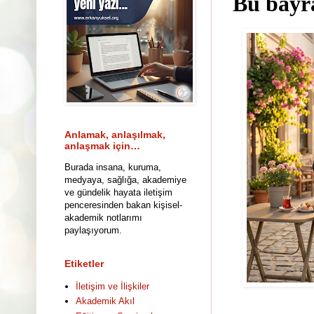
Bu bayr
Anlamak, anlaşılmak,
anlaşmak için…
Burada insana, kuruma,
medyaya, sağlığa, akademiye
ve gündelik hayata iletişim
penceresinden bakan kişisel-
akademik notlarımı
paylaşıyorum.
Etiketler
İletişim ve İlişkiler
Akademik Akıl