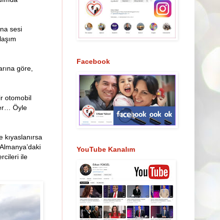
rna sesi
ulaşım
Facebook
arına göre,
ir otomobil
pler… Öyle
e kıyaslanırsa
 Almanya’daki
YouTube Kanalım
ileri ile