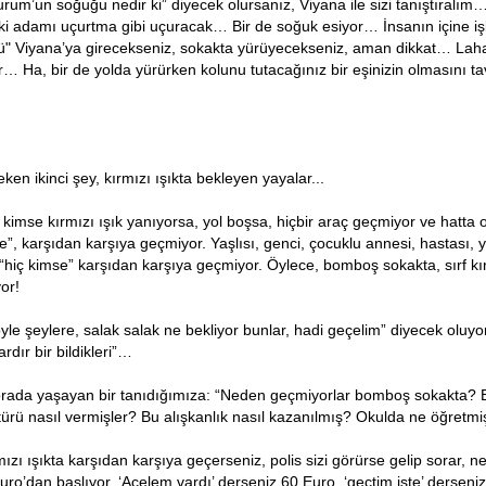
zurum’un soğuğu nedir ki” diyecek olursanız, Viyana ile sizi tanıştıralım…
i adamı uçurtma gibi uçuracak… Bir de soğuk esiyor… İnsanın içine i
ü" Viyana’ya girecekseniz, sokakta yürüyecekseniz, aman dikkat… Laha
… Ha, bir de yolda yürürken kolunu tutacağınız bir eşinizin olmasını 
ken ikinci şey, kırmızı ışıkta bekleyen yayalar...
kimse kırmızı ışık yanıyorsa, yol boşsa, hiçbir araç geçmiyor ve hatta o
”, karşıdan karşıya geçmiyor. Yaşlısı, genci, çocuklu annesi, hastası, 
“hiç kimse” karşıdan karşıya geçmiyor. Öylece, bomboş sokakta, sırf kır
or!
 öyle şeylere, salak salak ne bekliyor bunlar, hadi geçelim” diyecek oluyor
ardır bir bildikleri”…
rada yaşayan bir tanıdığımıza: “Neden geçmiyorlar bomboş sokakta? Bu
ltürü nasıl vermişler? Bu alışkanlık nasıl kazanılmış? Okulda ne öğretmi
mızı ışıkta karşıdan karşıya geçerseniz, polis sizi görürse gelip sorar, n
uro’dan başlıyor. ‘Acelem vardı’ derseniz 60 Euro, ‘geçtim işte’ derseni