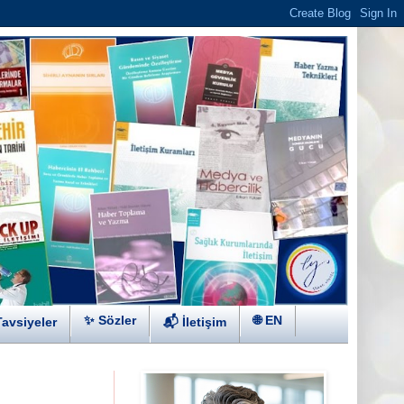
✨ Sözler
🌐 EN
Tavsiyeler
📬 İletişim