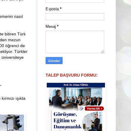
E-posta
*
memenin nasıl
Mesaj
*
te bitiren Türk
iteden mezun
100 öğrenci de
ekliyor. Türkler
 üniversiteye
TALEP BAŞVURU FORMU:
”
kırmızı ışıkta