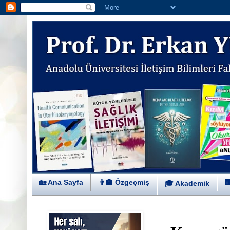
🏡 Ana Sayfa
👨‍🏫 Özgeçmiş

🎓 Akademik