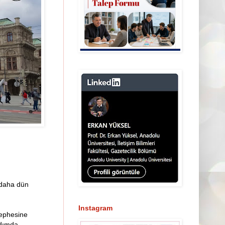
r daha dün
Instagram
 cephesine
rdımda