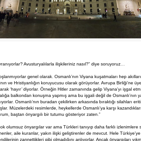
ranıyorlar? Avusturyalılarla ilişkileriniz nasıl?” diye soruyoruz…
oşlanmıyorlar genel olarak. Osmanlı’nın Viyana kuşatmaları hep akıllar
’nın ve Hristiyanlığın koruyucusu olarak görüyorlar. Avrupa Birliği’ne 
arak ‘hayır’ diyorlar. Örneğin Hitler zamanında gelip Viyana’yı işgal etm
lığa balkondan konuşma yapmış ama bu işgali değil de Osmanlı’nın ya
orlar. Osmanlı’nın buradan çekilirken arkasında bıraktığı silahları eri
şlar. Müzelerdeki resimlerde, heykellerde Osmanlı’ya karşı kazandıkları
durum, baştan önyargılı bir tutumu gösteriyor zaten.”
çok olumsuz önyargılar var ama Türkleri tanıyıp daha farklı izlenimlere 
nenler, aile kuranlar, yakın ilişki geliştirenler de mevcut. Hele Türkiye’ye
dilerinin zannettikleri gibi olmadığını anlıyorlar. Ancak önyargıları yık