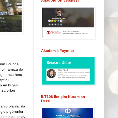
Anadolu Üniversitesi
Akademik Yayınlar
ının ucunda.
üye olmamıza da
iş, hınca hınç
ptığı
tip en büyük
 zaferleri
İLT108 İletişim Kuramları
Dersi
sahip olanlar da
 gidip görenler
mak hiç de kolay