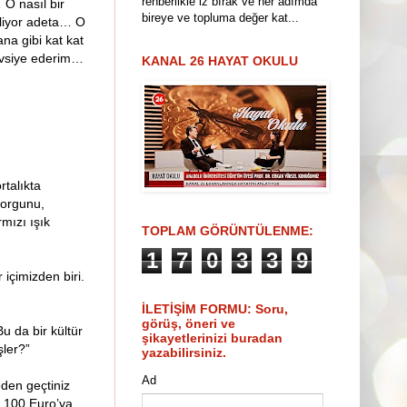
rehberlikle iz bırak ve her adımda
 O nasıl bir
bireye ve topluma değer kat...
şliyor adeta… O
na gibi kat kat
tavsiye ederim…
KANAL 26 HAYAT OKULU
rtalıkta
yorgunu,
mızı ışık
TOPLAM GÖRÜNTÜLENME:
1
7
0
3
3
9
 içimizden biri.
İLETİŞİM FORMU: Soru,
görüş, öneri ve
 da bir kültür
şikayetlerinizi buradan
şler?”
yazabilirsiniz.
Ad
eden geçtiniz
z 100 Euro’ya