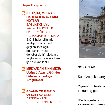
Diğer Bloglarım
İLETİŞİM, MEDYA VE
HABERCİLİK ÜZERİNE
NOTLAR
SAĞLIK KONUYU
YAYINCILIK İÇİN BİR
ÖNERİ: “KÖTÜYLE
UĞRAŞMA İYİYİ ALKIŞLA”
-
Sağlık haberciliğinde
yanlışın önüne nasıl
geçilebilir? Sağlık
programları nasıl
denetlenebilir? Medyada
sağlık konulu yayıncılık en
iyi nasıl yapılabilir...
SOKAKLAR
MEDYADAN ZİHNİMİZE:
Üçüncü Aşama Gündem
Belirleme Türkiye
Şu söze çok inanıy
Araştırması
-
Viyana’nın tarihi s
dökülmüş gibi…
SAĞLIK VE MEDYA
OBEZİTE KONUSU
BASINDA NASIL
“Bu bölgede tarihi 
ÇERÇEVELENMEKTEDİR?
dokundurmuyorlar.