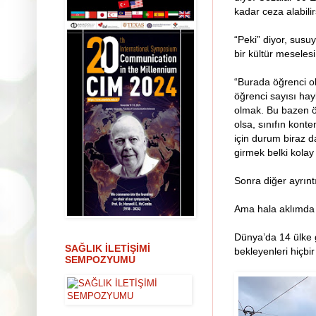
kadar ceza alabilir
“Peki” diyor, susu
bir kültür mesele
“Burada öğrenci ol
öğrenci sayısı hay
olmak. Bu bazen öğ
olsa, sınıfın konte
için durum biraz 
girmek belki kola
Sonra diğer ayrınt
Ama hala aklımda 
Dünya’da 14 ülke g
SAĞLIK İLETİŞİMİ
bekleyenleri hiçb
SEMPOZYUMU