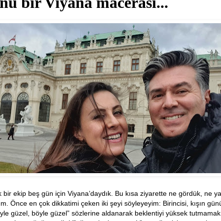
nü bir Viyana macerası...
bir ekip beş gün için Viyana’daydık. Bu kısa ziyarette ne gördük, ne ya
m. Önce en çok dikkatimi çeken iki şeyi söyleyeyim: Birincisi, kışın gü
yle güzel, böyle güzel” sözlerine aldanarak beklentiyi yüksek tutmamak 