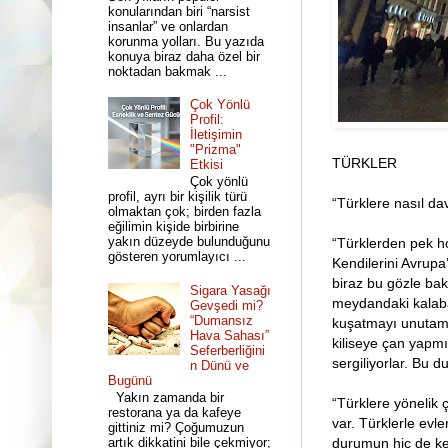
konularından biri “narsist
insanlar” ve onlardan
korunma yolları. Bu yazıda
konuya biraz daha özel bir
noktadan bakmak ...
Çok Yönlü
Profil:
İletişimin
"Prizma"
TÜRKLER
Etkisi
Çok yönlü
profil, ayrı bir kişilik türü
“Türklere nasıl dav
olmaktan çok; birden fazla
eğilimin kişide birbirine
yakın düzeyde bulunduğunu
“Türklerden pek h
gösteren yorumlayıcı ...
Kendilerini Avrupa
biraz bu gözle bak
Sigara Yasağı
meydandaki kalaba
Gevşedi mi?
“Dumansız
kuşatmayı unutamıy
Hava Sahası”
kiliseye çan yapmı
Seferberliğini
sergiliyorlar. Bu 
n Dünü ve
Bugünü
Yakın zamanda bir
“Türklere yönelik 
restorana ya da kafeye
var. Türklerle evle
gittiniz mi? Çoğumuzun
artık dikkatini bile çekmiyor;
durumun hiç de ken