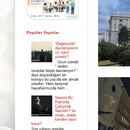
Popüler Yayınlar
“Değersizlik”
davranışlarım
ızı nasıl
yönetir?
Uzun süredir
“ neden
insanlar böyle davranıyor? ”
diye düşündüğüm bir
konuyu bu yazıda ele almak
istedim. Hem bireysel
hayatlarımızda hem ...
Narsist Bir
Patronla
Çalışmak
Nasıldır? Ve
insan, orada
kendini nasıl
korur?
Son yılların popüler