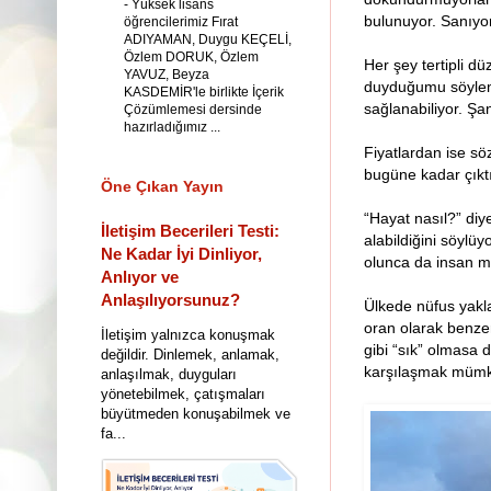
-
Yüksek lisans
bulunuyor. Sanıyor
öğrencilerimiz Fırat
ADIYAMAN, Duygu KEÇELİ,
Özlem DORUK, Özlem
Her şey tertipli dü
YAVUZ, Beyza
duyduğumu söylemel
KASDEMİR'le birlikte İçerik
sağlanabiliyor. Ş
Çözümlemesi dersinde
hazırladığımız ...
Fiyatlardan ise sö
bugüne kadar çıkt
Öne Çıkan Yayın
“Hayat nasıl?” diy
İletişim Becerileri Testi:
alabildiğini söylüy
Ne Kadar İyi Dinliyor,
olunca da insan m
Anlıyor ve
Anlaşılıyorsunuz?
Ülkede nüfus yakla
oran olarak benze
İletişim yalnızca konuşmak
gibi “sık” olmasa 
değildir. Dinlemek, anlamak,
karşılaşmak müm
anlaşılmak, duyguları
yönetebilmek, çatışmaları
büyütmeden konuşabilmek ve
fa...