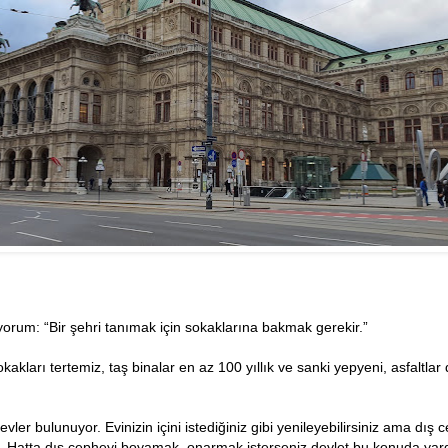
orum: “Bir şehri tanımak için sokaklarına bakmak gerekir.”
okakları tertemiz, taş binalar en az 100 yıllık ve sanki yepyeni, asfaltla
evler bulunuyor. Evinizin içini istediğiniz gibi yenileyebilirsiniz ama dış
 Hatta dış cepheyi boyamak, onarmak isterseniz devlet bu konuda ya