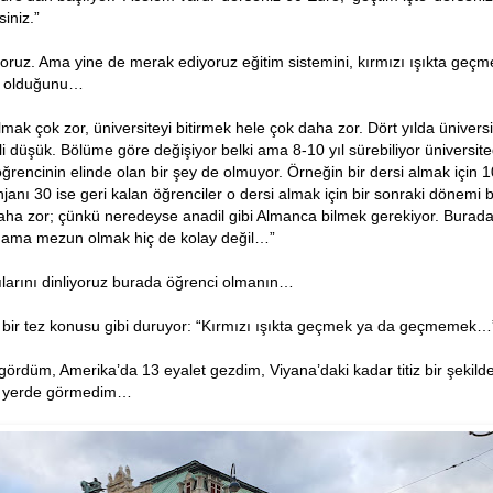
siniz.”
yoruz. Ama yine de merak ediyoruz eğitim sistemini, kırmızı ışıkta geç
si olduğunu…
mak çok zor, üniversiteyi bitirmek hele çok daha zor. Dört yılda üniversi
li düşük. Bölüme göre değişiyor belki ama 8-10 yıl sürebiliyor ünivers
rencinin elinde olan bir şey de olmuyor. Örneğin bir dersi almak için 
njanı 30 ise geri kalan öğrenciler o dersi almak için bir sonraki dönemi b
daha zor; çünkü neredeyse anadil gibi Almanca bilmek gerekiyor. Burada
y ama mezun olmak hiç de kolay değil…”
ılarını dinliyoruz burada öğrenci olmanın…
bir tez konusu gibi duruyor: “Kırmızı ışıkta geçmek ya da geçmemek…
ördüm, Amerika’da 13 eyalet gezdim, Viyana’daki kadar titiz bir şekilde 
ir yerde görmedim…