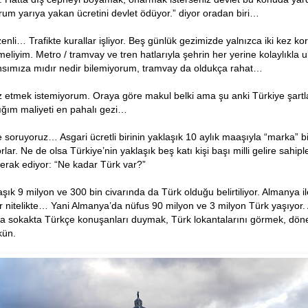
um yarıya yakan ücretini devlet ödüyor.” diyor oradan biri…
zenli… Trafikte kurallar işliyor. Beş günlük gezimizde yalnızca iki kez ko
iyim. Metro / tramvay ve tren hatlarıyla şehrin her yerine kolaylıkla 
ansımıza mıdır nedir bilemiyorum, tramvay da oldukça rahat…
z etmek istemiyorum. Oraya göre makul belki ama şu anki Türkiye şartl
ığım maliyeti en pahalı gezi…
e soruyoruz… Asgari ücretli birinin yaklaşık 10 aylık maaşıyla “marka” b
orlar. Ne de olsa Türkiye’nin yaklaşık beş katı kişi başı milli gelire sahi
erak ediyor: “Ne kadar Türk var?”
şık 9 milyon ve 300 bin civarında da Türk olduğu belirtiliyor. Almanya il
r nitelikte… Yani Almanya’da nüfus 90 milyon ve 3 milyon Türk yaşıyor.
da sokakta Türkçe konuşanları duymak, Türk lokantalarını görmek, dönerc
kün.