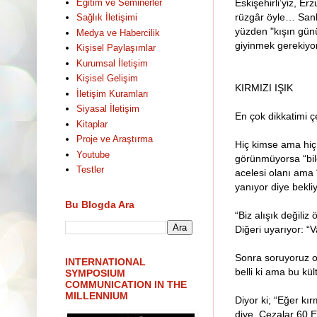
Eğitim ve Seminerler
Eskişehirli’yiz, Er
rüzgâr öyle… Sank
Sağlık İletişimi
yüzden "kışın gün
Medya ve Habercilik
giyinmek gerekiyor
Kişisel Paylaşımlar
Kurumsal İletişim
Kişisel Gelişim
KIRMIZI IŞIK
İletişim Kuramları
Siyasal İletişim
En çok dikkatimi çe
Kitaplar
Proje ve Araştırma
Hiç kimse ama hiç 
Youtube
görünmüyorsa “bile
Testler
acelesi olanı ama 
yanıyor diye bekliy
Bu Blogda Ara
“Biz alışık değiliz
Diğeri uyarıyor: “V
Sonra soruyoruz o
INTERNATIONAL
belli ki ama bu kü
SYMPOSIUM
COMMUNICATION IN THE
MILLENNIUM
Diyor ki; “Eğer kır
diye. Cezalar 60 E