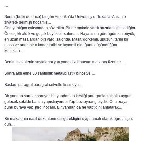
…
Sonra (belki de önce) bir gün Amerika’da University of Texas’a, Austin’e
ziyarete gelmişti hocamız…
Ona yaptığım çalışmadan söz ettim. Bir de makale vardı hazırlamak istediğim.
Önce çıktı aldık ve geçtik büyük bir salona… Hayatımda gördüğüm en büyük,
en uzun masalardan biri vardı salonda. Masif, görkemli, upuzun, tarihi bir
masa ve onun bir o kadar tarihi ve kıymetli olduğunu düşündüğüm
koltukları…
Benim makalenin sayfalarını yan yana dizdi hocam masanın üzerine…
Sonra aldı eline 50 santimlik metal/plastik bir cetvel…
Başladı paragraf paragraf cetvelle kesmeye…
Bir yandan sorular soruyor, bir yandan da kestiği paragrafları alt alta uygun
gelecek şekilde bantla yapıştırıyordu. Yap-boz oynar gibiydik. Onu oraya,
bunu buraya yapıştırdı hocam. Bir yandan da ne yaptığını anlatarak…
Bir makalenin nasıl düzenlenmesi gerektiğini uygulamalı olarak öğretmişti o
gün…