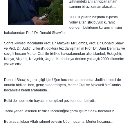
Zihnimdeki anıları toparlamam
sanırım biraz zaman alacak…
2000’li yılların başında e-posta
yoluyla tanıştık büyük kuramcı,
gündem belirleme kuramının isim
babalarından Prof. Dr. Donald Shaw’la…
Sonra kıymetli hocalarım Prof. Dr. Maxwell McCombs, Prof. Dr. Donald Shaw
ve Prof. Dr. Judith Litterst’ı, doktora tez danışmanım Prof. Dr. Uğur Demiray ve
sevgili hocam Merter Oral ile birlikte havaalanından alıp İstanbul, Eskişehir,
Konya, Akşehir, Nevşehir, Ürgüp, Kapadokya derken yaklaşık 2000 kilometre
yol kat ettik…
Donald Shaw, sigara içtiği için Uğur hocamın arabasında, Judith Litterst de
onunla birlikte; ben, genç akademisyen, Merter Oral ve Maxwell McCombs
hocamızla kendi arabamda…
Belki de hepimizin hayatının en güzel gezilerinden biriydi…
Tarihi yerleri, eserleri titizlikle incelediğini görmüştüm Shaw hocamızın…
Bu arada, tekrar Allah rahmet eylesin Uğur hocama, Merter hocama…