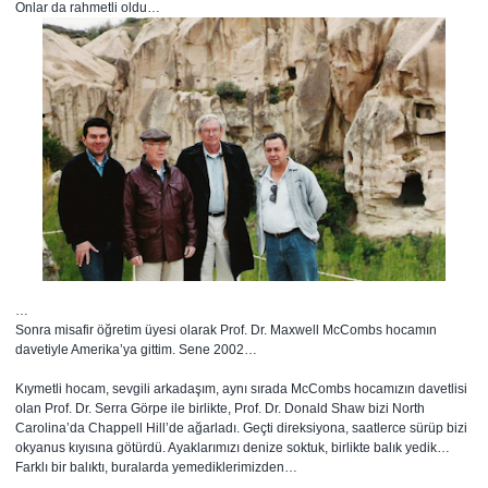
Onlar da rahmetli oldu…
…
Sonra misafir öğretim üyesi olarak Prof. Dr. Maxwell McCombs hocamın
davetiyle Amerika’ya gittim. Sene 2002…
Kıymetli hocam, sevgili arkadaşım, aynı sırada McCombs hocamızın davetlisi
olan Prof. Dr. Serra Görpe ile birlikte, Prof. Dr. Donald Shaw bizi North
Carolina’da Chappell Hill’de ağarladı. Geçti direksiyona, saatlerce sürüp bizi
okyanus kıyısına götürdü. Ayaklarımızı denize soktuk, birlikte balık yedik…
Farklı bir balıktı, buralarda yemediklerimizden…