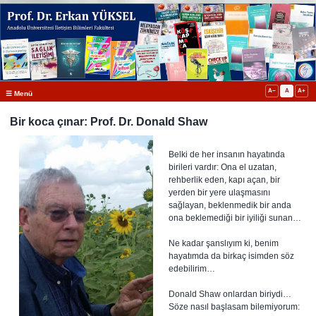
A−
A
A+
☰ Menü
Bir koca çınar: Prof. Dr. Donald Shaw
Belki de her insanın hayatında
birileri vardır: Ona el uzatan,
rehberlik eden, kapı açan, bir
yerden bir yere ulaşmasını
sağlayan, beklenmedik bir anda
ona beklemediği bir iyiliği sunan…
Ne kadar şanslıyım ki, benim
hayatımda da birkaç isimden söz
edebilirim…
Donald Shaw onlardan biriydi…
Söze nasıl başlasam bilemiyorum: