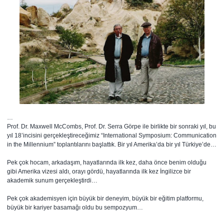
…
Prof. Dr. Maxwell McCombs, Prof. Dr. Serra Görpe ile birlikte bir sonraki yıl, bu
yıl 18’incisini gerçekleştireceğimiz “International Symposium: Communication
in the Millennium” toplantılarını başlattık. Bir yıl Amerika’da bir yıl Türkiye’de…
Pek çok hocam, arkadaşım, hayatlarında ilk kez, daha önce benim olduğu
gibi Amerika vizesi aldı, orayı gördü, hayatlarında ilk kez İngilizce bir
akademik sunum gerçekleştirdi…
Pek çok akademisyen için büyük bir deneyim, büyük bir eğitim platformu,
büyük bir kariyer basamağı oldu bu sempozyum…