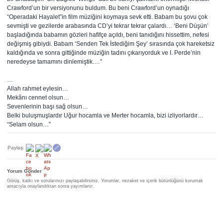
Crawford’un bir versiyonunu buldum. Bu beni Crawford’un oynadığı
“Operadaki Hayalet”in film müziğini koymaya sevk etti. Babam bu şovu çok
sevmişti ve gezilerde arabasında CD’yi tekrar tekrar çalardı… ‘Beni Düşün’
başladığında babamın gözleri hafifçe açıldı, beni tanıdığını hissettim, nefesi
değişmiş gibiydi. Babam ‘Senden Tek İstediğim Şey’ sırasında çok hareketsiz
kaldığında ve sonra gittiğinde müziğin tadını çıkarıyorduk ve I. Perde’nin
neredeyse tamamını dinlemiştik.…”
…
Allah rahmet eylesin…
Mekânı cennet olsun…
Sevenlerinin başı sağ olsun…
Belki buluşmuşlardır Uğur hocamla ve Merter hocamla, bizi izliyorlardır…
“Selam olsun…”
Paylaş:
🔗
Yorum Gönder
Görüş, katkı ve sorularınızı paylaşabilirsiniz. Yorumlar, nezaket ve içerik bütünlüğünü korumak
amacıyla onaylandıktan sonra yayımlanır.