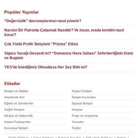
Popüler Yayınlar
“Değersizlik” davranışlarımızı nasıl yönetir?
Narsist Bir Patronla Çalışmak Nasıldır? Ve insan, orada kendini nasıl
korur?
Çok Yönlü Profil: İletişimin "Prizma" Etkisi
Sigara Yasağı Gevşedi mi? “Dumansız Hava Sahası” Seferberliğinin Dünü
ve Bugünü
YKS’de İstediğimiz Olmadıysa Her Şey Bitti mi?
Etiketler
İletişim ve İlişkiler
Kişisel Gelişim
Akademik Akıl
İletişim Kuramları
Eğitim ve Seminerler
Siyasal İletişim
Sağlık İletişimi
Kitaplar
Medya ve Habercilik
Proje ve Araştırma
Kişisel Paylaşımlar
Youtube
Kurumsal İletişim
Testler
Gizlilik Politikası
|
Çerez Politikası
|
Kullanım Koşulları
|
Telif / Alıntı Politikası
|
İletişim
|