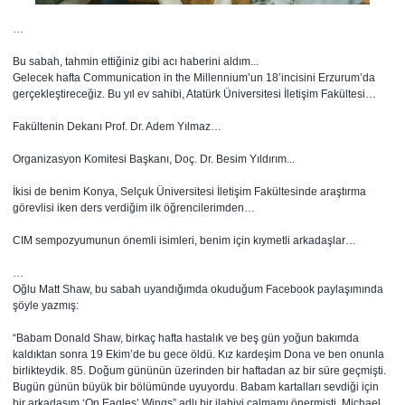
…
Bu sabah, tahmin ettiğiniz gibi acı haberini aldım...
Gelecek hafta Communication in the Millennium’un 18’incisini Erzurum’da
gerçekleştireceğiz. Bu yıl ev sahibi, Atatürk Üniversitesi İletişim Fakültesi…
Fakültenin Dekanı Prof. Dr. Adem Yılmaz…
Organizasyon Komitesi Başkanı, Doç. Dr. Besim Yıldırım...
İkisi de benim Konya, Selçuk Üniversitesi İletişim Fakültesinde araştırma
görevlisi iken ders verdiğim ilk öğrencilerimden…
CIM sempozyumunun önemli isimleri, benim için kıymetli arkadaşlar…
…
Oğlu Matt Shaw, bu sabah uyandığımda okuduğum Facebook paylaşımında
şöyle yazmış:
“Babam Donald Shaw, birkaç hafta hastalık ve beş gün yoğun bakımda
kaldıktan sonra 19 Ekim’de bu gece öldü. Kız kardeşim Dona ve ben onunla
birlikteydik. 85. Doğum gününün üzerinden bir haftadan az bir süre geçmişti.
Bugün günün büyük bir bölümünde uyuyordu. Babam kartalları sevdiği için
bir arkadaşım ‘On Eagles’ Wings” adlı bir ilahiyi çalmamı önermişti. Michael